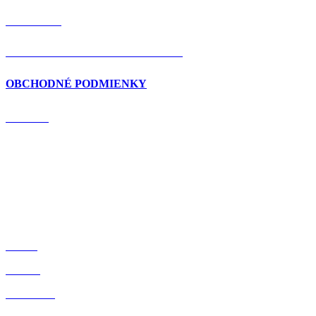
KONTAKT
OCHRANA OSOBNÝCH ÚDAJOV
OBCHODNÉ PODMIENKY
DOMOV
BLOG
O NÁS
OBCHOD