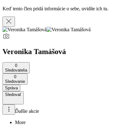
Keď tento člen pridá informácie o sebe, uvidíte ich tu.
Veronika Tamášová
0
Sledovatelia
0
Sledovanie
Správa
Sledovať
Ďalšie akcie
More