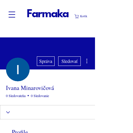
Farmaka
Košík
Ďalšie akcie
Správa
Sledovať
Ivana Minarovičová
0 Sledovatelia
0 Sledovanie
Profile