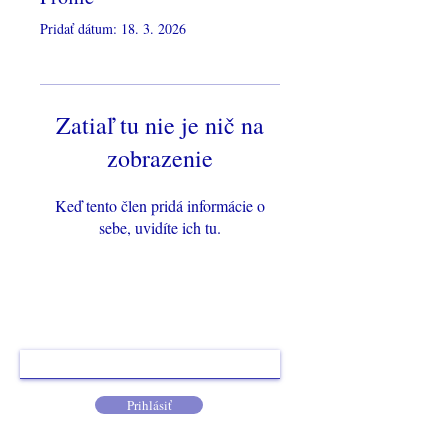
Γ
Pridať dátum: 18. 3. 2026
Zatiaľ tu nie je nič na
zobrazenie
Keď tento člen pridá informácie o
sebe, uvidíte ich tu.
Prihláste sa k odberu, nech vám neunikne žiadna
novinka.
Prihlásiť