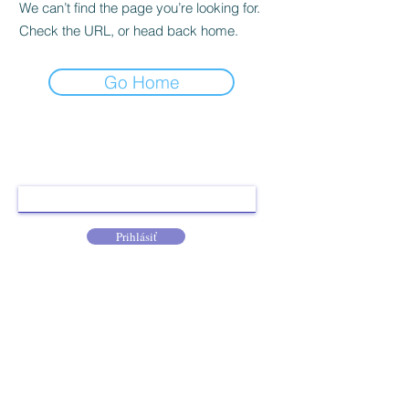
Γ
We can’t find the page you’re looking for.
Check the URL, or head back home.
Go Home
Prihláste sa k odberu, nech vám neunikne žiadna
novinka.
Prihlásiť
KONTAKT
OBCHODNÉ PODMIENKY
BLOG
OCHRANA OSOBNÝCH ÚDAJOV
KONTAKTUJTE NÁS