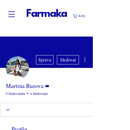
Farmaka
Košík
Ďalšie akcie
Správa
Sledovať
Admin
Martina Ruzova
0 Sledovatelia
0 Sledovanie
Profile