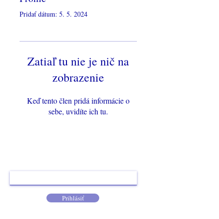
Γ
Pridať dátum: 5. 5. 2024
Zatiaľ tu nie je nič na
zobrazenie
Keď tento člen pridá informácie o
sebe, uvidíte ich tu.
Prihláste sa k odberu, nech vám neunikne žiadna
novinka.
Prihlásiť