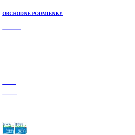
OBCHODNÉ PODMIENKY
DOMOV
BLOG
O NÁS
OBCHOD
ZÁRUKA KVALITY: