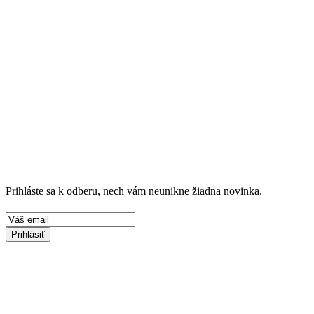
Prihláste sa k odberu, nech vám neunikne žiadna novinka.
Prihlásiť
KONTAKT
OCHRANA OSOBNÝCH ÚDAJOV