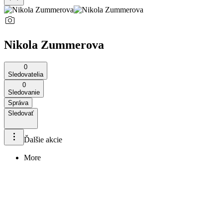
Nikola Zummerova
0
Sledovatelia
0
Sledovanie
Správa
Sledovať
Ďalšie akcie
More