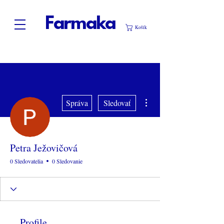
Farmaka
Košík
Ďalšie akcie
Správa
Sledovať
Petra Ježovičová
0 Sledovatelia
0 Sledovanie
Profile