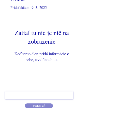
Γ
Pridať dátum: 9. 3. 2025
Zatiaľ tu nie je nič na
zobrazenie
Keď tento člen pridá informácie o
sebe, uvidíte ich tu.
Prihláste sa k odberu, nech vám neunikne žiadna
novinka.
Prihlásiť