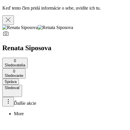
Keď tento člen pridá informácie o sebe, uvidíte ich tu.
Renata Siposova
0
Sledovatelia
0
Sledovanie
Správa
Sledovať
Ďalšie akcie
More