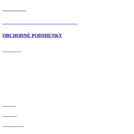
KONTAKT
OCHRANA OSOBNÝCH ÚDAJOV
OBCHODNÉ PODMIENKY
DOMOV
BLOG
O NÁS
OBCHOD