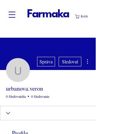
Farmaka
Košík
Ďalšie akcie
Správa
Sledovať
urbanova.veron
urbanova.veron
0 Sledovatelia
0 Sledovanie
Profile