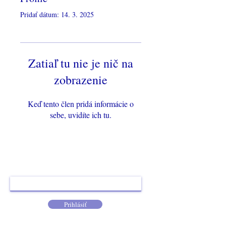
Γ
Pridať dátum: 14. 3. 2025
Zatiaľ tu nie je nič na
zobrazenie
Keď tento člen pridá informácie o
sebe, uvidíte ich tu.
Prihláste sa k odberu, nech vám neunikne žiadna
novinka.
Prihlásiť