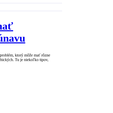
nať
únavu
problém, ktorý môže mať rôzne
chických. Tu je niekoľko tipov,