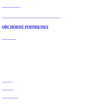
KONTAKT
OCHRANA OSOBNÝCH ÚDAJOV
OBCHODNÉ PODMIENKY
DOMOV
BLOG
O NÁS
OBCHOD
ZÁRUKA KVALITY: