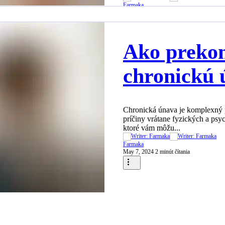
Farmaka
Oct 16, 2024
1 minút čítania
Ako preko
chronickú 
Chronická únava je komplexný 
príčiny vrátane fyzických a psy
ktoré vám môžu...
Farmaka
May 7, 2024
2 minút čítania