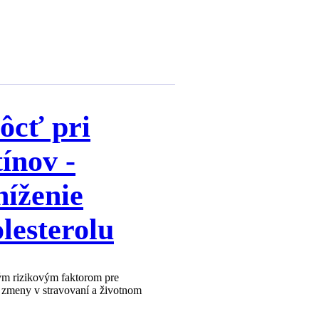
ôcť pri
tínov -
níženie
lesterolu
ým rizikovým faktorom pre
 zmeny v stravovaní a životnom