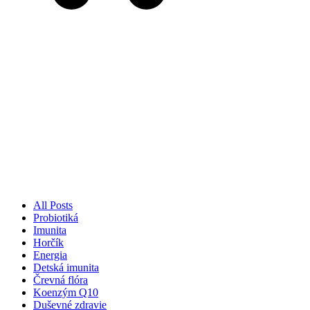
All Posts
Probiotiká
Imunita
Horčík
Energia
Detská imunita
Črevná flóra
Koenzým Q10
Duševné zdravie