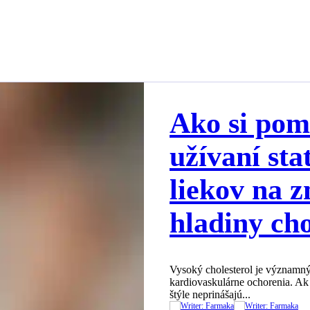
Ako si pom
užívaní sta
liekov na z
hladiny cho
Vysoký cholesterol je významn
kardiovaskulárne ochorenia. Ak
štýle neprinášajú...