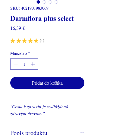
Γ
SKU: 4021901983069
Darmflora plus select
Price
16,39 €
★
★
★
★
★
1
1
Množstvo
*
Pridať do košíka
"Cesta k zdraviu je vydláždená
zdravým črevom."
Popis produktu