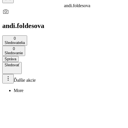
andi.foldesova
andi.foldesova
0
Sledovatelia
0
Sledovanie
Správa
Sledovať
Ďalšie akcie
More