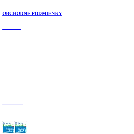
OBCHODNÉ PODMIENKY
DOMOV
BLOG
O NÁS
OBCHOD
ZÁRUKA KVALITY: