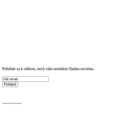
Prihláste sa k odberu, nech vám neunikne žiadna novinka.
Prihlásiť
KONTAKT
OCHRANA OSOBNÝCH ÚDAJOV