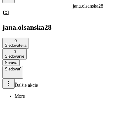
jana.olsanska28
jana.olsanska28
0
Sledovatelia
0
Sledovanie
Správa
Sledovať
Ďalšie akcie
More