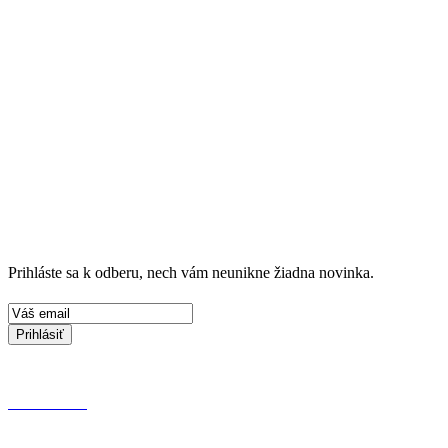
Prihláste sa k odberu, nech vám neunikne žiadna novinka.
Prihlásiť
KONTAKT
OCHRANA OSOBNÝCH ÚDAJOV