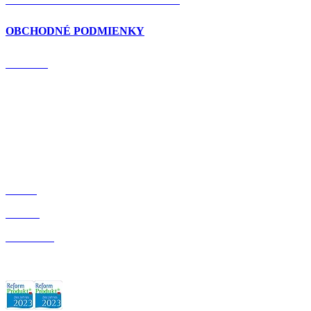
OBCHODNÉ PODMIENKY
DOMOV
BLOG
O NÁS
OBCHOD
ZÁRUKA KVALITY: