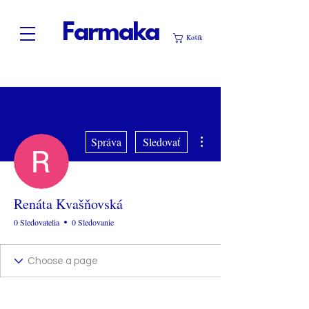
Farmaka
Košík
Ďalšie akcie
Správa
Sledovať
Renáta Kvašňovská
0 Sledovatelia
0 Sledovanie