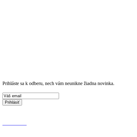
Prihláste sa k odberu, nech vám neunikne žiadna novinka.
Prihlásiť
KONTAKT
OCHRANA OSOBNÝCH ÚDAJOV