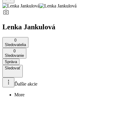
Lenka Jankulová
0
Sledovatelia
0
Sledovanie
Správa
Sledovať
Ďalšie akcie
More