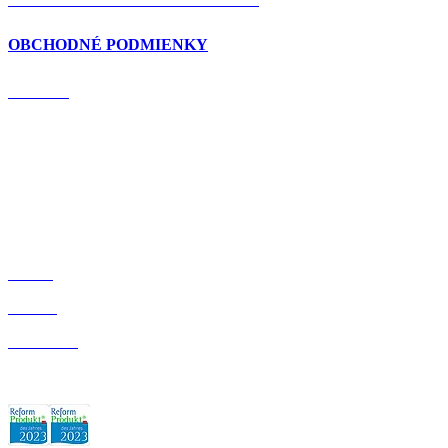
OBCHODNÉ PODMIENKY
DOMOV
BLOG
O NÁS
OBCHOD
ZÁRUKA KVALITY: