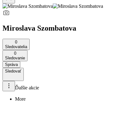
Miroslava Szombatova
0
Sledovatelia
0
Sledovanie
Správa
Sledovať
Ďalšie akcie
More