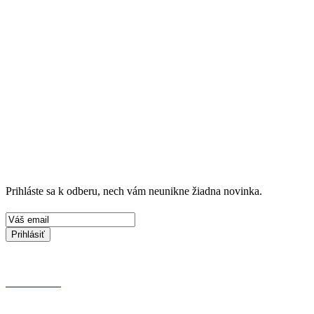
Prihláste sa k odberu, nech vám neunikne žiadna novinka.
Prihlásiť
KONTAKT
OCHRANA OSOBNÝCH ÚDAJOV