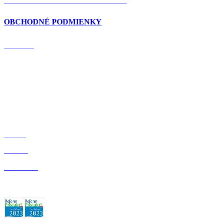
OBCHODNÉ PODMIENKY
DOMOV
BLOG
O NÁS
OBCHOD
ZÁRUKA KVALITY: