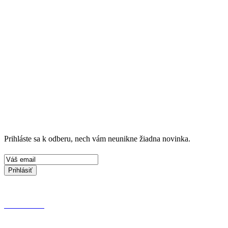
Prihláste sa k odberu, nech vám neunikne žiadna novinka.
Prihlásiť
KONTAKT
OCHRANA OSOBNÝCH ÚDAJOV