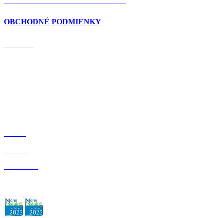
OBCHODNÉ PODMIENKY
DOMOV
BLOG
O NÁS
OBCHOD
ZÁRUKA KVALITY: