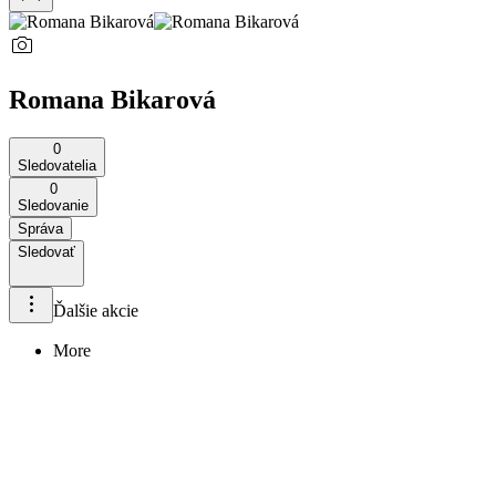
Romana Bikarová
0
Sledovatelia
0
Sledovanie
Správa
Sledovať
Ďalšie akcie
More