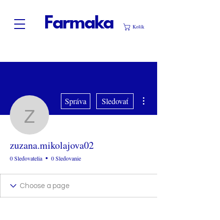
Farmaka
Košík
Ďalšie akcie
Správa
Sledovať
zuzana.mikolajova02
zuzana.mikolajova02
0 Sledovatelia
0 Sledovanie