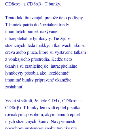
CD8αα+ a CD8αβ+ T bunky.
Tento fakt tím zaujal, pretože tieto podtypy 
T buniek patria do špeciálnej triedy 
imunitných buniek nazývanej 
intraepiteliálne lymfocyty. Tie žijú v 
slizničných, teda mäkkých tkanivách, ako sú 
črevá alebo pľúca, ktoré sú vystavené látkam 
z vonkajšieho prostredia. Keďže tieto 
tkanivá sú zraniteľnejšie, intraepiteliálne 
lymfocyty pôsobia ako „rezidentné“ 
imunitné bunky pripravené okamžite 
zasiahnuť.
Vedci si všimli, že tieto CD4+, CD8αα+ a 
CD8αβ+ T bunky lemovali epitel prsníka 
rovnakým spôsobom, akým lemujú epitel 
iných slizničných tkanív. Navyše niesli 
povrchové proteínové znaky typické pre 