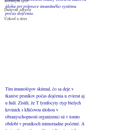
Koenzým Q10
úlohu pri príprave imunitného systému 
Duševné zdravie
počas dojčenia.
Úzkosť a stres
Tím imunológov skúmal, čo sa deje v 
tkanive prsníkov počas dojčenia u zvierat aj 
u ľudí. Zistili, že T lymfocyty (typ bielych 
krviniek s kľúčovou úlohou v 
obranyschopnosti organizmu) sú v tomto 
období v prsníkoch mimoriadne početné. A 