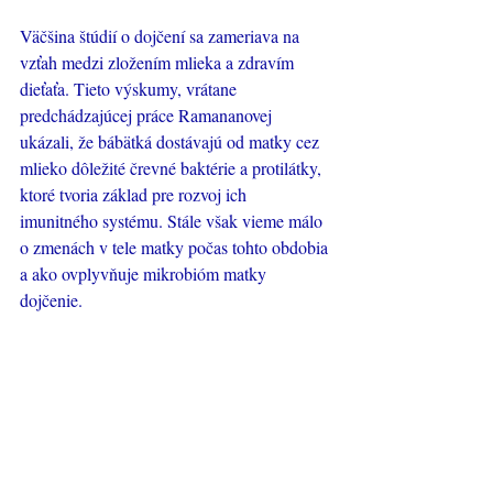
Väčšina štúdií o dojčení sa zameriava na 
vzťah medzi zložením mlieka a zdravím 
dieťaťa. Tieto výskumy, vrátane 
predchádzajúcej práce Ramananovej 
ukázali, že bábätká dostávajú od matky cez 
mlieko dôležité črevné baktérie a protilátky, 
ktoré tvoria základ pre rozvoj ich 
imunitného systému. Stále však vieme málo 
o zmenách v tele matky počas tohto obdobia 
a ako ovplyvňuje mikrobióm matky 
dojčenie.