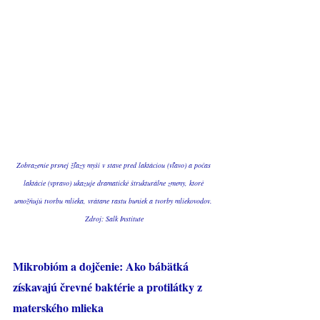
Zobrazenie prsnej žľazy myši v stave pred laktáciou (vľavo) a počas 
laktácie (vpravo) ukazuje dramatické štrukturálne zmeny, ktoré 
umožňujú tvorbu mlieka, vrátane rastu buniek a tvorby mliekovodov. 
Zdroj: Salk Institute
Mikrobióm a dojčenie: Ako bábätká 
získavajú črevné baktérie a protilátky z 
materského mlieka