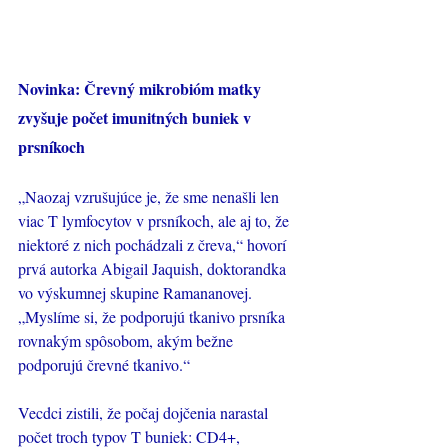
Novinka: Črevný mikrobióm matky 
zvyšuje počet imunitných buniek v 
prsníkoch
„Naozaj vzrušujúce je, že sme nenašli len 
viac T lymfocytov v prsníkoch, ale aj to, že 
niektoré z nich pochádzali z čreva,“ hovorí 
prvá autorka Abigail Jaquish, doktorandka 
vo výskumnej skupine Ramananovej. 
„Myslíme si, že podporujú tkanivo prsníka 
rovnakým spôsobom, akým bežne 
podporujú črevné tkanivo.“
Vecdci zistili, že počaj dojčenia narastal 
počet troch typov T buniek: CD4+, 