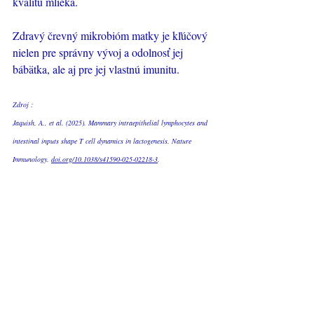
kvalitu mlieka.
Zdravý črevný mikrobióm matky je kľúčový 
nielen pre správny vývoj a odolnosť jej 
bábätka, ale aj pre jej vlastnú imunitu.
Zdroj :
Jaquish, A., et al. (2025). Mammary intraepithelial lymphocytes and 
intestinal inputs shape T cell dynamics in lactogenesis. Nature 
Immunology. 
doi.org/10.1038/s41590-025-02218-3
.