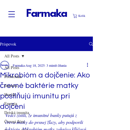
Farmaka
Košík
Príspevok
All Posts
Farmaka
Aug 18, 2025
3 minút čítania
All Posts
Mikrobióm a dojčenie: Ako
Probiotiká
črevné baktérie matky
Imunita
Horčík
posilňujú imunitu pri
Energia
dojčení
Detská imunita
Vedci zistili, že imunitné bunky putujú z 
Črevná flóra
čreva matky do prsnej žľazy, aby podporili 
laktáciu. Mikrobióm matky zohráva kľúčovú 