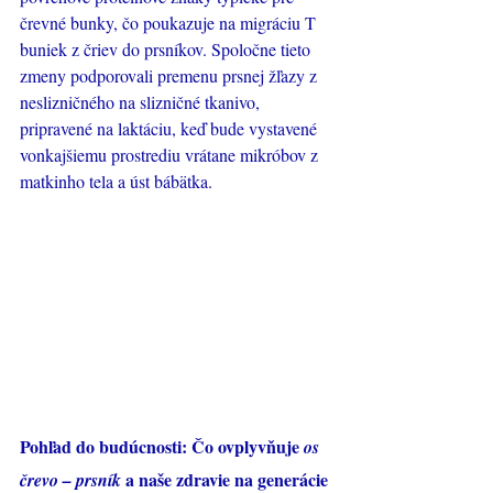
Γ
črevné bunky, čo poukazuje na migráciu T 
buniek z čriev do prsníkov. Spoločne tieto 
zmeny podporovali premenu prsnej žľazy z 
neslizničného na slizničné tkanivo, 
pripravené na laktáciu, keď bude vystavené 
vonkajšiemu prostrediu vrátane mikróbov z 
matkinho tela a úst bábätka.
Pohľad do budúcnosti: Čo ovplyvňuje 
os 
 a naše zdravie na generácie 
črevo – prsník