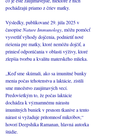
čo je ešte zaujímavejšie, niektoré z nich 
pochádzajú priamo z čriev matky.
Výsledky, publikované 29. júla 2025 v 
časopise 
Nature Immunology
, môžu pomôcť 
vysvetliť výhody dojčenia, podnietiť nové 
riešenia pre matky, ktoré nemôžu dojčiť, a 
priniesť odporúčania v oblasti výživy, ktoré 
zlepšia tvorbu a kvalitu materského mlieka.
„Keď sme skúmali, ako sa imunitné bunky 
menia počas tehotenstva a laktácie, zistili 
sme množstvo zaujímavých vecí. 
Predovšetkým to, že počas laktácie 
dochádza k významnému nárastu 
imunitných buniek v prsnom tkanive a tento 
nárast si vyžaduje prítomnosť mikróbov,“ 
hovorí Deepshika Ramanan, hlavná autorka 
štúdie.