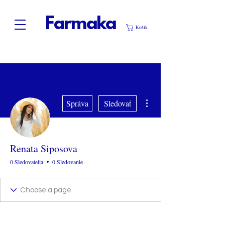
Farmaka
Košík
Ďalšie akcie
Správa
Sledovať
Renata Siposova
0 Sledovatelia
0 Sledovanie